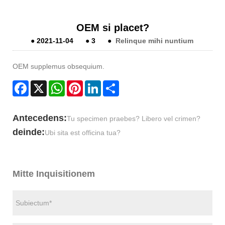
OEM si placet?
●
2021-11-04
●
3
●
Relinque mihi nuntium
OEM supplemus obsequium.
Facebook
X
WhatsApp
Pinterest
LinkedIn
Share
Antecedens:
Tu specimen praebes? Libero vel crimen?
deinde:
Ubi sita est officina tua?
Mitte Inquisitionem