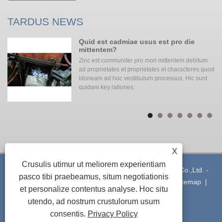
TARDUS NEWS
ica
Quid est cadmiae usus est pro die
es
mittentem?
Zinc est communiter pro mori mittentem debitum
ad proprietates et proprietates et characteres quod
mam
idoneam ad hoc vestibulum processus. Hic sunt
quidam key rationes:
X
Crusulis utimur ut meliorem experientiam
Copyright © 2021 Ningbo Yinzhou Xuxing Machinery Co.,Ltd. -
pasco tibi praebeamus, situm negotiationis
Aluminium fundens - All Rights Reserved
Vincula
|
Sitemap
|
et personalize contentus analyse. Hoc situ
RSS
|
XML
|
Privacy Policy
utendo, ad nostrum crustulorum usum
consentis.
Privacy Policy