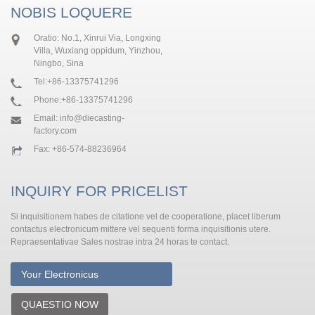
NOBIS LOQUERE
Oratio: No.1, Xinrui Via, Longxing
Villa, Wuxiang oppidum, Yinzhou,
Ningbo, Sina
Tel:
+86-13375741296
Phone:
+86-13375741296
Email:
info@diecasting-
factory.com
Fax: +86-574-88236964
INQUIRY FOR PRICELIST
Si inquisitionem habes de citatione vel de cooperatione, placet liberum
contactus electronicum mittere vel sequenti forma inquisitionis utere.
Repraesentativae Sales nostrae intra 24 horas te contact.
QUAESTIO NOW